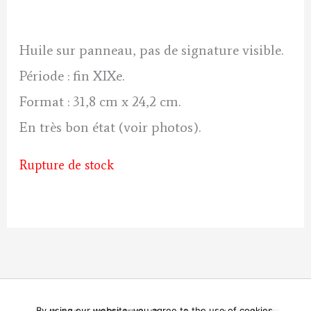
initial
actuel
était :
est :
Huile sur panneau, pas de signature visible.
470 €.
430 €.
Période : fin XIXe.
Format : 31,8 cm x 24,2 cm.
En très bon état (voir photos).
Rupture de stock
By using our website, you agree to the use of cookies.