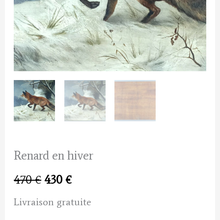
Renard en hiver
Le
Le
470
€
430
€
prix
prix
Livraison gratuite