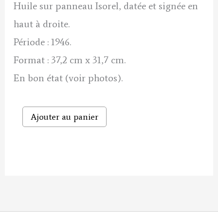
Huile sur panneau Isorel, datée et signée en
haut à droite.
Période : 1946.
Format : 37,2 cm x 31,7 cm.
En bon état (voir photos).
quantité
Ajouter au panier
de
Portrait
of
a
woman