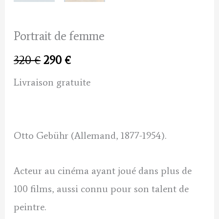
Portrait de femme
Le
Le
320
€
290
€
prix
prix
Livraison gratuite
initial
actuel
était :
est :
Otto Gebühr (Allemand, 1877-1954).
320 €.
290 €.
Acteur au cinéma ayant joué dans plus de
100 films, aussi connu pour son talent de
peintre.