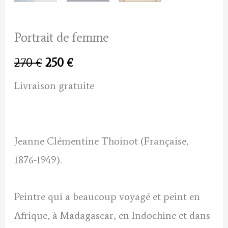
Portrait de femme
Le
Le
270
€
250
€
prix
prix
Livraison gratuite
initial
actuel
était :
est :
Jeanne Clémentine Thoinot (Française,
270 €.
250 €.
1876-1949).
Peintre qui a beaucoup voyagé et peint en
Afrique, à Madagascar, en Indochine et dans