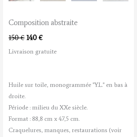
Composition abstraite
Le
Le
150
€
140
€
prix
prix
Livraison gratuite
initial
actuel
était :
est :
Huile sur toile, monogrammée "Y.L." en bas à
150 €.
140 €.
droite.
Période : milieu du XXe siècle.
Format : 88,8 cm x 47,5 cm.
Craquelures, manques, restaurations (voir