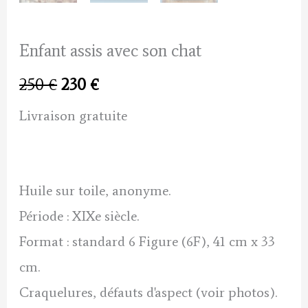
Enfant assis avec son chat
Le
Le
250
€
230
€
prix
prix
Livraison gratuite
initial
actuel
était :
est :
Huile sur toile, anonyme.
250 €.
230 €.
Période : XIXe siècle.
Format : standard 6 Figure (6F), 41 cm x 33
cm.
Craquelures, défauts d'aspect (voir photos).