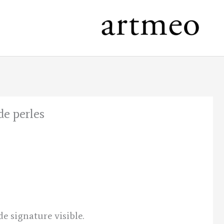
de perles
l
de signature visible.