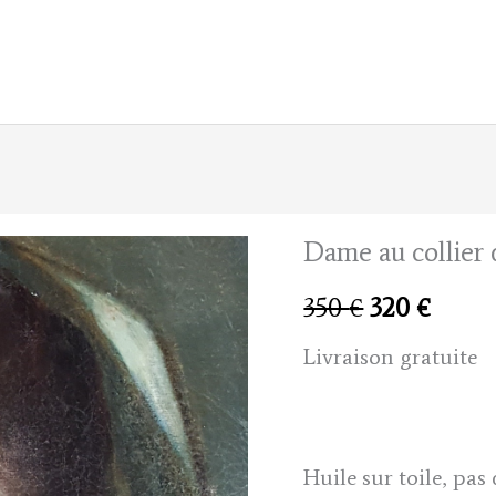
Dame au collier 
Le
Le
350
€
320
€
prix
prix
Livraison gratuite
initial
actue
était :
est :
Huile sur toile, pas 