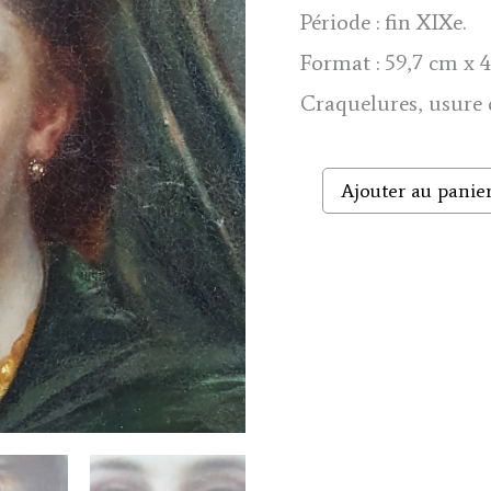
350 €.
320 €.
Période : fin XIXe.
Format : 59,7 cm x 4
Craquelures, usure o
quantité
Ajouter au panie
de
Lady
with
pearl
necklace