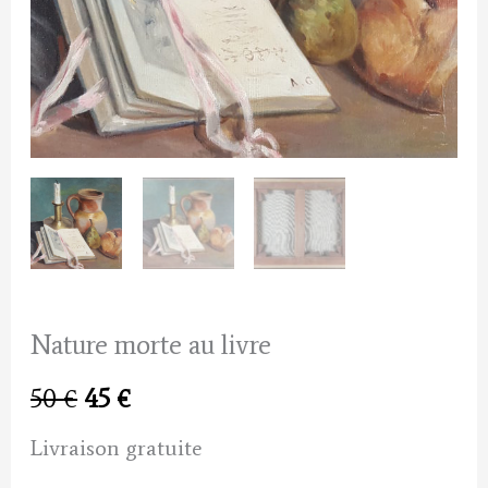
Nature morte au livre
Le
Le
50
€
45
€
prix
prix
Livraison gratuite