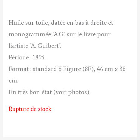
initial
actuel
était :
est :
Huile sur toile, datée en bas à droite et
50 €.
45 €.
monogrammée "A.G" sur le livre pour
l'artiste "A. Guibert".
Période : 1894.
Format : standard 8 Figure (8F), 46 cm x 38
cm.
En très bon état (voir photos).
Rupture de stock